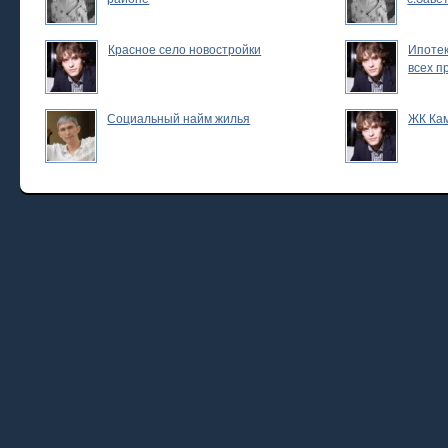
Красное село новостройки
Ипотек
всех п
Социальный найм жилья
ЖК Ка