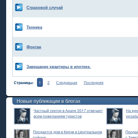
Страховой случай
Техника
Фонтан
Завещание квартиры в ипотеке.
Страницы:
1
2
Следующая
Последняя
Новые публикации в блогах
Частный сектор в Анапе 2017 отвечает
На кур
всем пожеланиям туристов
незаб
Продается дом в Керчи в Центральном
Продае
районе
с.Заве