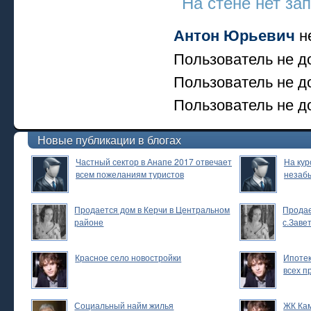
На стене нет за
не
Антон Юрьевич
Пользователь не д
Пользователь не д
Пользователь не до
Новые публикации в блогах
Частный сектор в Анапе 2017 отвечает
На кур
всем пожеланиям туристов
незаб
Продается дом в Керчи в Центральном
Продае
районе
с.Заве
Красное село новостройки
Ипотек
всех п
Социальный найм жилья
ЖК Ка