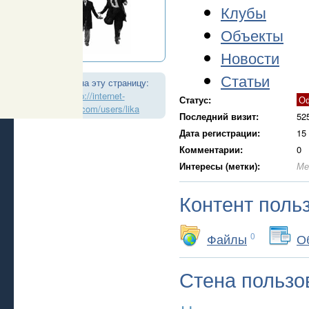
Клубы
Объекты
Новости
Статьи
Ссылка на эту страницу:
http://internet-
Статус:
О
realtor.com/users/lika
Последний визит:
52
Дата регистрации:
15
Комментарии:
0
Интересы (метки):
Ме
Контент поль
Файлы
0
О
Стена пользо