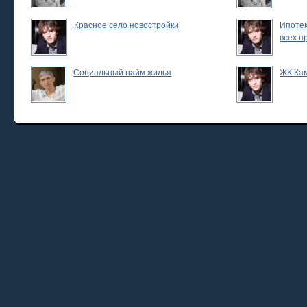
Красное село новостройки
Ипотек
всех п
Социальный найм жилья
ЖК Ка