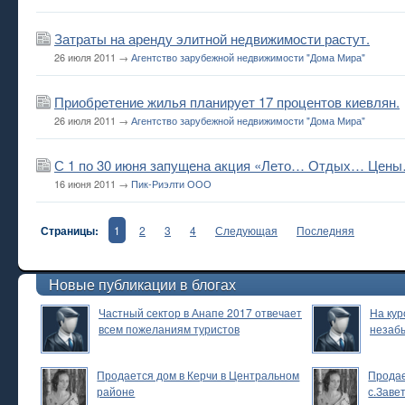
Затраты на аренду элитной недвижимости растут.
26 июля 2011 →
Агентство зарубежной недвижимости "Дома Мира"
Приобретение жилья планирует 17 процентов киевлян.
26 июля 2011 →
Агентство зарубежной недвижимости "Дома Мира"
С 1 по 30 июня запущена акция «Лето… Отдых… Цен
16 июня 2011 →
Пик-Риэлти ООО
Страницы:
1
2
3
4
Следующая
Последняя
Новые публикации в блогах
Частный сектор в Анапе 2017 отвечает
На кур
всем пожеланиям туристов
незаб
Продается дом в Керчи в Центральном
Продае
районе
с.Заве