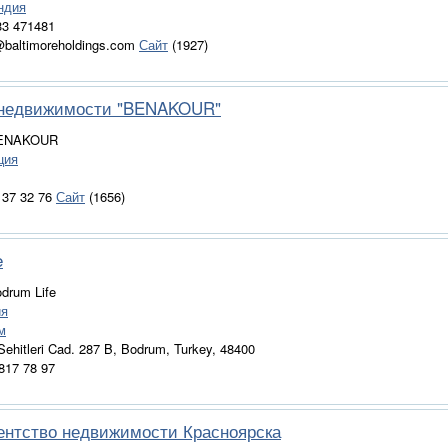
ндия
)33 471481
@baltimoreholdings.com
Сайт
(1927)
 недвижимости "BENAKOUR"
BENAKOUR
ция
3 37 32 76
Сайт
(1656)
e
odrum Life
ия
м
 Sehitleri Cad. 287 B, Bodrum, Turkey, 48400
 817 78 97
гентство недвижимости Красноярска