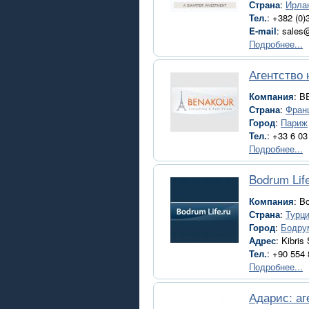
Страна
:
Ирла
Тел.
: +382 (0
E-mail
: sales
Подробнее...
Агентство
Компания
: 
Страна
:
Фран
Город
:
Париж
Тел.
: +33 6 0
Подробнее...
Bodrum Lif
Компания
: B
Страна
:
Турц
Город
:
Бодру
Адрес
: Kibris
Тел.
: +90 554
Подробнее...
Адарис: а