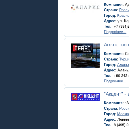
Компания
: А
Страна
:
Росс
Город
:
Красн
Адрес
: ул. К
Тел.
: +7 (391)
Подробнее...
Агентство 
Компания
: C
Страна
:
Турц
Город
:
Алань
Адрес
: Алань
Тел.
: +90 242
Подробнее...
"Акцент" -
Компания
: "
Страна
:
Росс
Город
:
Москв
Адрес
: Ленин
Тел.
: 8 (495) 