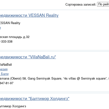
Сортировка записей:
 недвижимости VESSAN Reality
ESSAN Reality
я
вская площадь д.32
7-333-338
недвижимости "VillaNaBali.ru"
llaNaBali
незия
в Бали
aksmana (Oberoi) 58, Gang Seminyak Square, “4s villas @ Seminyak square”, 8
 847-81-97
 недвижимости "Балтимор Холдингз"
алтимор Холдингз