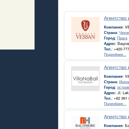
Агентство
Компания
: V
Страна
:
Чехи
Город
:
Прага
Адрес
: Вацла
Тел.
: +420-77
Подробнее...
Агентство 
Компания
: Vi
Страна
:
Индо
Город
:
остро
Адрес
: Jl. L
Тел.
: +62 361
Подробнее...
Агентство
Компания
: Б