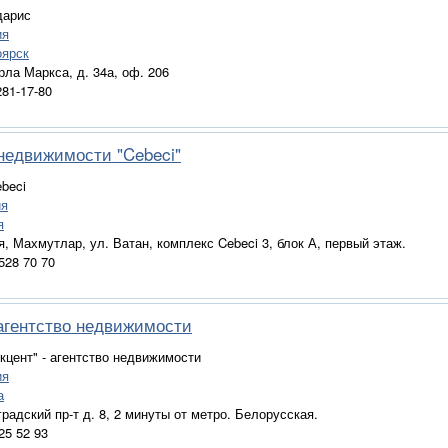
дарис
ия
оярск
арла Маркса, д. 34а, оф. 206
281-17-80
недвижимости "Cebeci"
ebeci
ия
я
я, Махмутлар, ул. Ватан, комплекс Cebeci 3, блок А, первый этаж.
 528 70 70
 агентство недвижимости
Акцент" - агентство недвижимости
ия
а
градский пр-т д. 8, 2 минуты от метро. Белорусская.
225 52 93