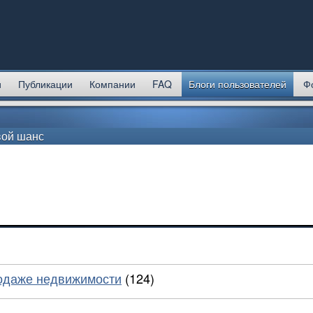
и
Публикации
Компании
FAQ
Блоги пользователей
Ф
вой шанс
родаже недвижимости
(124)