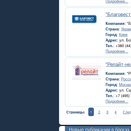
Подробнее...
"Благовест
Компания
: "
Страна
:
Укра
Город
:
Киев
Адрес
: ул. Б
Тел.
: +380 (4
Подробнее...
"Релайт-н
Компания
: "
Страна
:
Росс
Город
:
Москв
Адрес
: ул. С
Тел.
: +7 (495)
Подробнее...
Страницы:
1
2
3
4
Сле
Новые публикации в блогах