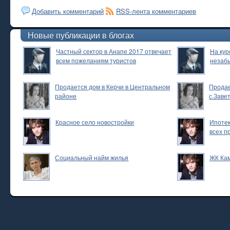
Добавить комментарий
RSS-лента комментариев
Новые публикации в блогах
Частный сектор в Анапе 2017 отвечает
На кур
всем пожеланиям туристов
незаб
Продается дом в Керчи в Центральном
Продае
районе
с.Заве
Красное село новостройки
Ипотек
всех п
Социальный найм жилья
ЖК Ка