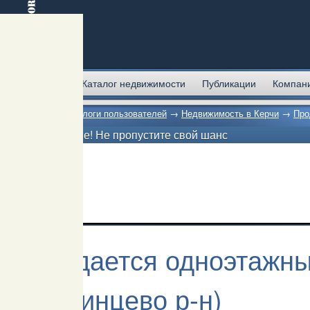
Главная
Каталог недвижимости
Публикации
Компан
Главная
→
Блоги пользователей
→
Недвижимость в Керчи
→
Про
Внимание! Не пропустите свой шанс
Продается одноэтажны
Аршинцево р-н)