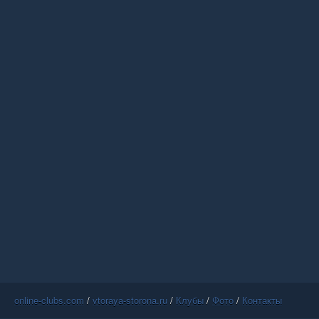
online-clubs.com
/
vtoraya-storona.ru
/
Клубы
/
Фото
/
Контакты