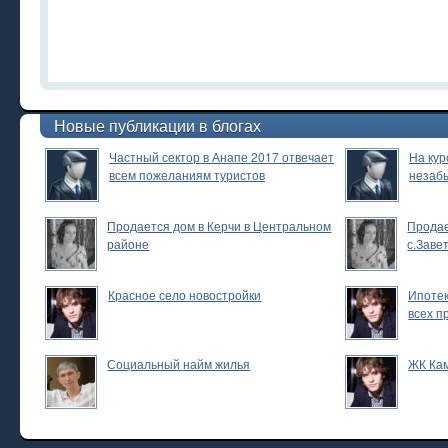
Новые публикации в блогах
Частный сектор в Анапе 2017 отвечает
На кур
всем пожеланиям туристов
незаб
Продается дом в Керчи в Центральном
Продае
районе
с.Заве
Красное село новостройки
Ипотек
всех п
Социальный найм жилья
ЖК Ка