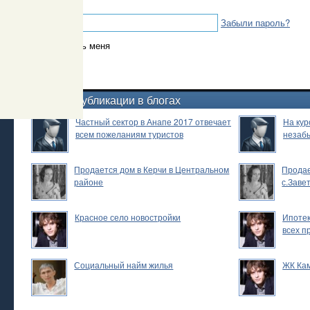
Пароль
Забыли пароль?
Запомнить меня
Новые публикации в блогах
Частный сектор в Анапе 2017 отвечает
На кур
всем пожеланиям туристов
незаб
Продается дом в Керчи в Центральном
Продае
районе
с.Заве
Красное село новостройки
Ипотек
всех п
Социальный найм жилья
ЖК Ка