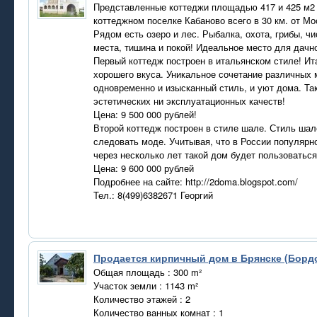
Представленные коттеджи площадью 417 и 425 м2 
коттеджном поселке Кабаново всего в 30 км. от М
Рядом есть озеро и лес. Рыбалка, охота, грибы, ч
места, тишина и покой! Идеальное место для дачн
Первый коттедж построен в итальянском стиле! Ит
хорошего вкуса. Уникальное сочетание различных м
одновременно и изысканный стиль, и уют дома. Так
эстетических ни эксплуатационных качеств!
Цена: 9 500 000 рублей!
Второй коттедж построен в стиле шале. Стиль шале
следовать моде. Учитывая, что в России популярн
через несколько лет такой дом будет пользоватьс
Цена: 9 600 000 рублей
Подробнее на сайте: http://2doma.blogspot.com/
Тел.: 8(499)6382671 Георгий
Продается кирпичный дом в Брянске (Борд
Общая площадь : 300 m²
Участок земли : 1143 m²
Количество этажей : 2
Количество ванных комнат : 1