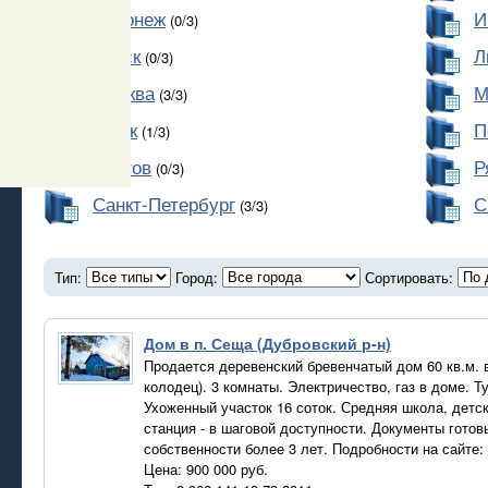
Воронеж
И
(0/3)
Курск
Л
(0/3)
Москва
М
(3/3)
Омск
П
(1/3)
Ростов
Р
(0/3)
Санкт-Петербург
С
(3/3)
Тип:
Город:
Сортировать:
Дом в п. Сеща (Дубровский р-н)
Продается деревенский бревенчатый дом 60 кв.м. 
колодец). 3 комнаты. Электричество, газ в доме. Т
Ухоженный участок 16 соток. Средняя школа, детск
станция - в шаговой доступности. Документы готов
собственности более 3 лет. Подробности на сайте:
Цена: 900 000 руб.