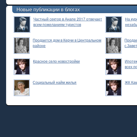
Новые публикации в блогах
Частный сектор в Анапе 2017 отвечает
На кур
всем пожеланиям туристов
незаб
Продается дом в Керчи в Центральном
Продае
районе
с.Заве
Красное село новостройки
Ипотек
всех п
Социальный найм жилья
ЖК Ка