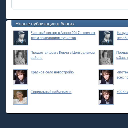
Новые публикации в блогах
Частный сектор в Анапе 2017 отвечает
На кур
всем пожеланиям туристов
незаб
Продается дом в Керчи в Центральном
Продае
районе
с.Заве
Красное село новостройки
Ипотек
всех п
Социальный найм жилья
ЖК Ка