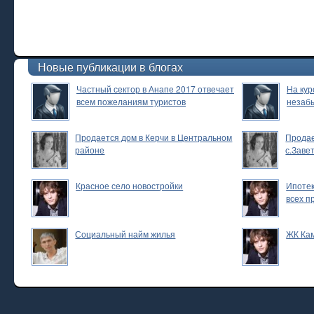
Новые публикации в блогах
Частный сектор в Анапе 2017 отвечает
На кур
всем пожеланиям туристов
незаб
Продается дом в Керчи в Центральном
Продае
районе
с.Заве
Красное село новостройки
Ипотек
всех п
Социальный найм жилья
ЖК Ка