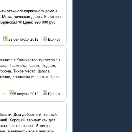
-ти этажного кирпичного дома в
н. Металлическая дверь. Квартира
Брянска.РФ Цена: 990 000 руб.
28 сентября 2012
Брянск
мнат : 1 Количество туалетов : 1
раса, Парковка, Гараж, Подвал,
торона, Тихое место, Школа,
жение, Канализация септик Цена:
ано
5 августа 2012
Брянск
бласти. Дом добротный, теплый,
ений. Хороший вариант как для
ьшое чистое озеро - 5 минут
нк, медпункт - все в шаговой