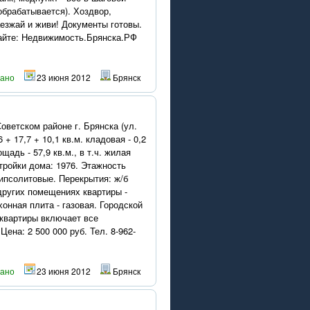
обрабатывается). Хоздвор,
езжай и живи! Документы готовы.
сайте: Недвижимость.Брянска.РФ
вано
23 июня 2012
Брянск
оветском районе г. Брянска (ул.
+ 17,7 + 10,1 кв.м. кладовая - 0,2
ощадь - 57,9 кв.м., в т.ч. жилая
стройки дома: 1976. Этажность
ипсолитовые. Перекрытия: ж/б
 других помещениях квартиры -
хонная плита - газовая. Городской
 квартиры включает все
на: 2 500 000 руб. Тел. 8-962-
вано
23 июня 2012
Брянск