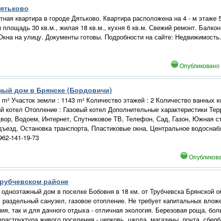
 Дятьково
ная квартира в городе Дятьково. Квартира расположена на 4 - м этаже 5
 площадь 30 кв.м., жилая 18 кв.м., кухня 6 кв.м. Свежий ремонт. Балко
кна на улицу. Документы готовы. Подробности на сайте: Недвижимость.
Опубликовано
ный дом в Брянске (Бордовичи)
m² Участок земли : 1143 m² Количество этажей : 2 Количество ванных ко
ый котел Отопление : Газовый котел Дополнительные характеристики Тер
вор, Водоем, Интернет, Спутниковое ТВ, Телефон, Сад, Газон, Южная с
дъезд, Остановка транспорта, Пластиковые окна, Центральное водоснаб
962-141-19-73
Опубликов
Трубчевском районе
одноэтажный дом в поселке Бобовня в 18 км. от Трубчевска Брянской о
 раздельный санузел, газовое отопление. Не требует капитальных влож
ия, так и для дачного отдыха - отличная экология. Березовая роща, бол
аструктура живого поселения - церковь, школа, магазины, почта, сберба