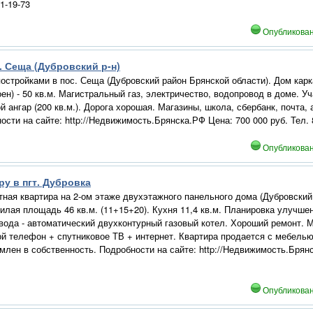
41-19-73
Опубликова
. Сеща (Дубровский р-н)
постройками в пос. Сеща (Дубровский район Брянской области). Дом ка
ен) - 50 кв.м. Магистральный газ, электричество, водопровод в доме. Уч
й ангар (200 кв.м.). Дорога хорошая. Магазины, школа, сбербанк, почта,
ости на сайте: http://Недвижимость.Брянска.РФ Цена: 700 000 руб. Тел. 
Опубликова
ру в пгт. Дубровка
ная квартира на 2-ом этаже двухэтажного панельного дома (Дубровский
илая площадь 46 кв.м. (11+15+20). Кухня 11,4 кв.м. Планировка улучше
вода - автоматический двухконтурный газовый котел. Хороший ремонт. 
й телефон + спутниковое ТВ + интернет. Квартира продается с мебель
рмлен в собственность. Подробности на сайте: http://Недвижимость.Брянс
Опубликова