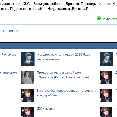
 участок под ИЖС в Бежицком районе г. Брянска. Площадь 10 соток. На
ность. Подробности на сайте: Недвижимость.Брянска.РФ
Опублико
Последняя
17 отвечает
На курорте Анапа отдых 2016 будет
незабываемым.
Центральном
Продается одноэтажный дом
с.Заветное (Керчь, Аршинцево р-н)
Ипотека без первого взноса не решила
всех проблем
ЖК Каменка