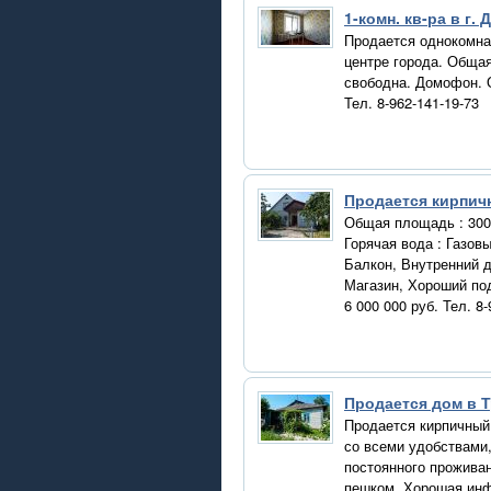
1-комн. кв-ра в г.
Продается однокомнат
центре города. Общая
свободна. Домофон. О
Тел. 8-962-141-19-73
Продается кирпич
Общая площадь : 300 
Горячая вода : Газов
Балкон, Внутренний д
Магазин, Хороший по
6 000 000 руб. Тел. 8-
Продается дом в 
Продается кирпичный 
со всеми удобствами,
постоянного проживан
пешком. Хорошая инфр