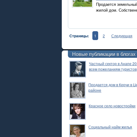
Продается земельный
жилой дом. Собствен
Страницы:
1
2
Следующая
Новые публикации в блогах
Частный сектор в Анапе 20
всем пожеланиям туристов
Продается дом в Керчи в 
районе
Красное село новостройки
Социальный найм жилья