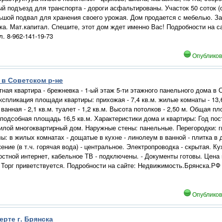
й подъезд для транспорта - дороги асфальтированы. Участок 50 соток (
ьшой подвал для хранения своего урожая. Дом продается с мебелью. За
ка. Мат.капитал. Спешите, этот дом ждет именно Вас! Подробности на 
л. 8-962-141-19-73
Опублико
а в Советском р-не
ная квартира - брежневка - 1-ый этаж 5-ти этажного панельного дома в С
спликация площади квартиры: прихожая - 7,4 кв.м. жилые комнаты - 13,6 
. ванная - 2,1 кв.м. туалет - 1,2 кв.м. Высота потолков - 2,50 м. Общая пл
, подсобная площадь 16,5 кв.м. Характеристики дома и квартиры: Год по
илой многоквартирный дом. Наружные стены: панельные. Перегородки: г
ы: в жилых комнатах - дощатые в кухне - линолеум в ванной - плитка в
ние (в т.ч. горячая вода) - центральное. Электропроводка - скрытая. Ку
стной интернет, кабельное ТВ - подключены. - Документы готовы. Цена
Торг приветствуется. Подробности на сайте: Недвижимость.Брянска.РФ Це
Опублико
черте г. Брянска