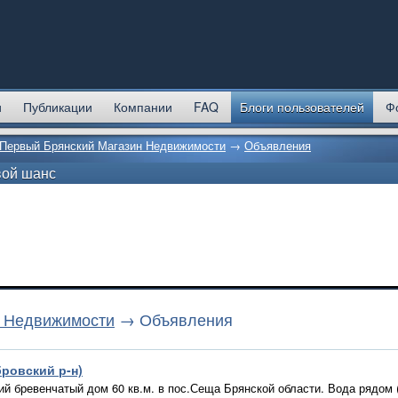
и
Публикации
Компании
FAQ
Блоги пользователей
Ф
Первый Брянский Магазин Недвижимости
→
Объявления
вой шанс
н Недвижимости
→ Объявления
бровский р-н)
й бревенчатый дом 60 кв.м. в пос.Сеща Брянской области. Вода рядом 