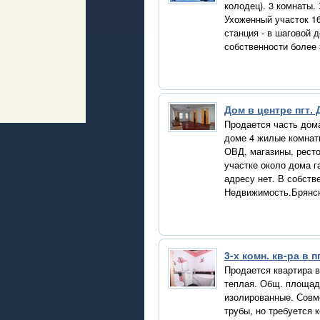
колодец). 3 комнаты.
Ухоженный участок 16
станция - в шаговой 
собственности более 
Дом в центре пгт.
Продается часть дома
доме 4 жилые комнаты
ОВД, магазины, ресто
участке около дома г
адресу нет. В собстве
Недвижимость.Брянс
3-х комн. кв-ра в 
Продается квартира в
теплая. Общ. площадь 
изолированные. Совм
трубы, но требуется 