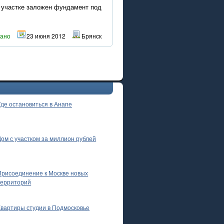
 участке заложен фундамент под
вано
23 июня 2012
Брянск
Где остановиться в Анапе
Дом с участком за миллион рублей
Присоединение к Москве новых
территорий
Квартиры студии в Подмосковье