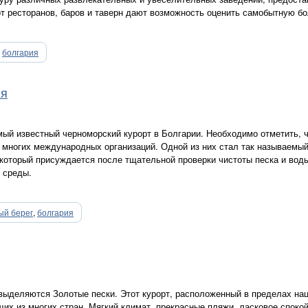
т ресторанов, баров и таверн дают возможность оценить самобытную бо
,
болгария
ия
ый известный черноморский курорт в Болгарии. Необходимо отметить, ч
 многих международных организаций. Одной из них стал так называемы
 который присуждается после тщательной проверки чистоты песка и вод
 среды.
ый берег
,
болгария
выделяются Золотые пески. Этот курорт, расположенный в пределах нац
х из многих стран. Мягкий климат, прекрасные пляжи, ласковое спокой