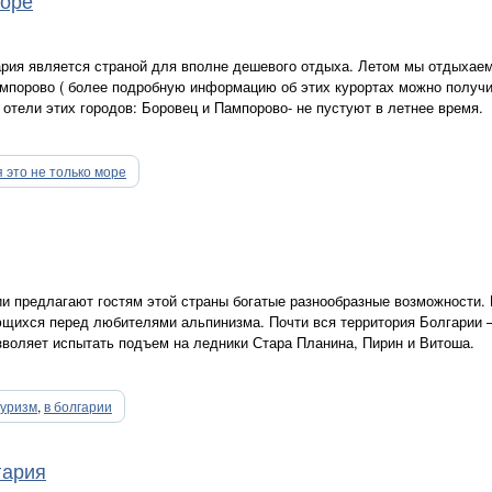
море
ария является страной для вполне дешевого отдыха. Летом мы отдыхаем
мпорово ( более подробную информацию об этих курортах можно получ
и отели этих городов: Боровец и Пампорово- не пустуют в летнее время.
 это не только море
и предлагают гостям этой страны богатые разнообразные возможности. 
щихся перед любителями альпинизма. Почти вся территория Болгарии –
воляет испытать подъем на ледники Стара Планина, Пирин и Витоша.
туризм
,
в болгарии
гария