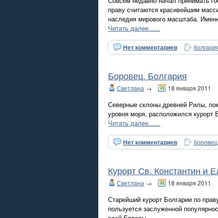
Совсем недавно начал принимать го
праву считаются красивейшим масс
наследия мирового масштаба. Именно
Читать далее......
Нет комментариев
болгари
Боровец. Болгария
Светлана
→
18 января 2011
Северные склоны древней Рилы, пок
уровня моря, расположился курорт 
Читать далее......
Нет комментариев
боровец
Курорт Св. Константин и 
Светлана
→
18 января 2011
Старейший курорт Болгарии по праву
пользуется заслуженной популярност
всей Европы.