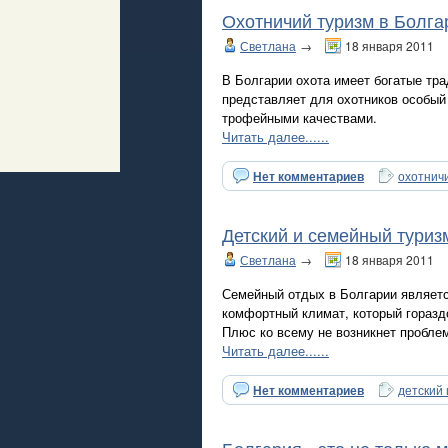
Охотничий туризм в Болга
Светлана
→
18 января 2011
В Болгарии охота имеет богатые тра
представляет для охотников особый
трофейными качествами.
Читать далее......
Нет комментариев
охотнич
Детский и семейный туриз
Светлана
→
18 января 2011
Семейный отдых в Болгарии являетс
комфортный климат, который гораздо
Плюс ко всему не возникнет проблем
Читать далее......
Нет комментариев
детский