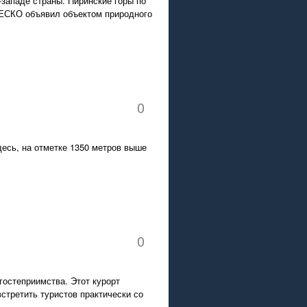
западе страны. Пиринские горы по
ЕСКО объявил объектом природного
0
есь, на отметке 1350 метров выше
0
гостеприимства. Этот курорт
стретить туристов практически со