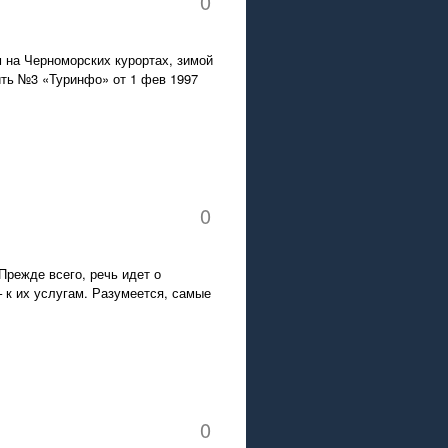
0
 на Черноморских курортах, зимой
ить №3 «Туринфо» от 1 фев 1997
0
Прежде всего, речь идет о
 к их услугам. Разумеется, самые
0