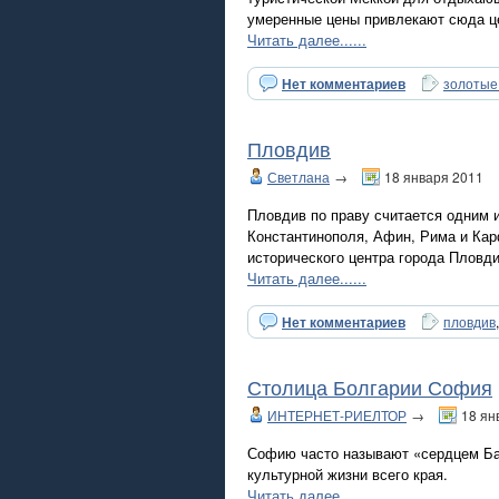
умеренные цены привлекают сюда це
Читать далее......
Нет комментариев
золотые
Пловдив
Светлана
→
18 января 2011
Пловдив по праву считается одним и
Константинополя, Афин, Рима и Кар
исторического центра города Пловд
Читать далее......
Нет комментариев
пловдив
Столица Болгарии София
ИНТЕРНЕТ-РИЕЛТОР
→
18 ян
Софию часто называют «сердцем Бал
культурной жизни всего края.
Читать далее......