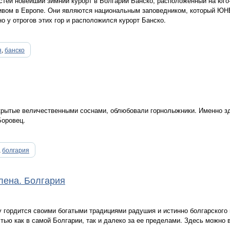
стей новейший зимний курорт в Болгарии Банско, расположенный на юго-
ивом в Европе. Они являются национальным заповедником, который ЮН
 у отрогов этих гор и расположился курорт Банско.
я
,
банско
рытые величественными соснами, облюбовали горнолыжники. Именно зд
Боровец.
,
болгария
Елена. Болгария
 гордится своими богатыми традициями радушия и истинно болгарского 
ью как в самой Болгарии, так и далеко за ее пределами. Здесь можно в