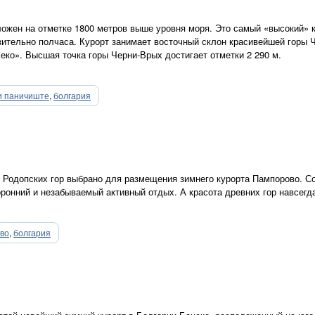
ожен на отметке 1800 метров выше уровня моря. Это самый «высокий» 
зительно полчаса. Курорт занимает восточный склон красивейшей горы 
еко». Высшая точка горы Черни-Врых достигает отметки 2 290 м.
и паничиште
,
болгария
 Родопских гор выбрано для размещения зимнего курорта Пампорово. С
ронний и незабываемый активный отдых. А красота древних гор навсегда
во
,
болгария