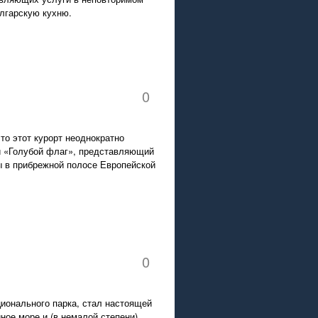
лгарскую кухню.
0
то этот курорт неоднократно
й «Голубой флаг», представляющий
ы в прибрежной полосе Европейской
0
ионального парка, стал настоящей
ное море и (в немалой степени)