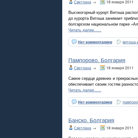
Светлана
→
18 января 2011
Высокогорный курорт Витоша распол
до курорта Витоша занимает прибли
болгарском национальном парке «Ал
Читать далее......
Нет комментариев
витоша 
Пампорово. Болгария
Светлана
→
18 января 2011
Самое сердце древних и прекрасных
обеспечивает своим гостям разносто
Читать далее......
Нет комментариев
пампоро
Банско. Болгария
Светлана
→
18 января 2011