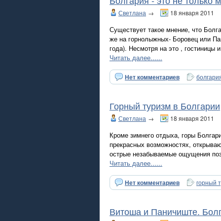
Болгария - это не только 
Светлана
→
18 января 2011
Существует такое мнение, что Болг
же на горнолыжных- Боровец или Па
года). Несмотря на это , гостиницы 
Читать далее......
Нет комментариев
болгария
Горный туризм в Болгарии
Светлана
→
18 января 2011
Кроме зимнего отдыха, горы Болгари
прекрасных возможностях, открываю
острые незабываемые ощущения поз
Читать далее......
Нет комментариев
горный 
Витоша и Паничиште. Бол