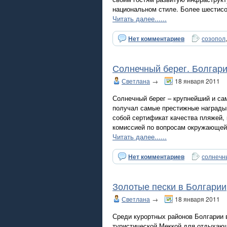
национальном стиле. Более шестисо
Читать далее......
Нет комментариев
созопол
Солнечный берег. Болгар
Светлана
→
18 января 2011
Солнечный берег – крупнейший и сам
получал самые престижные награды
собой сертификат качества пляжей,
комиссией по вопросам окружающей
Читать далее......
Нет комментариев
солнечн
Золотые пески в Болгарии
Светлана
→
18 января 2011
Среди курортных районов Болгарии 
туристической Меккой для отдыхающи