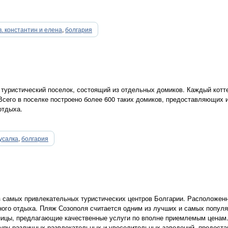
в. константин и елена
,
болгария
 туристический поселок, состоящий из отдельных домиков. Каждый кот
Всего в поселке построено более 600 таких домиков, предоставляющих
отдыха.
усалка
,
болгария
з самых привлекательных туристических центров Болгарии. Расположенн
ого отдыха. Пляж Созополя считается одним из лучших и самых популя
цы, предлагающие качественные услуги по вполне приемлемым ценам. 
уру различных развлекательных и увеселительных заведений, предост