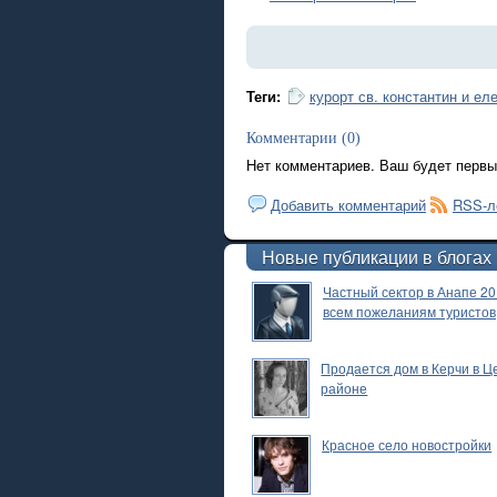
Теги:
курорт св. константин и ел
Комментарии (0)
Нет комментариев. Ваш будет первы
Добавить комментарий
RSS-л
Новые публикации в блогах
Частный сектор в Анапе 20
всем пожеланиям туристов
Продается дом в Керчи в 
районе
Красное село новостройки