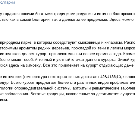
Болгарии
у гордится своими богатыми традициями радушия и истинно болгарского 
тью как в самой Болгарии, так и далеко за ее пределами. Здесь можно 
 природном парке, в котором соседствуют смоковницы и кипарисы. Расп
овторимым ароматом редких деревьев, прохладой их тени и легким морс
сточников делает курорт привлекательным во все времена года. Кроме
обеспечивают особый теплый и уютный климат данного курорта. Зимой к
хся здесь на зимовку. Все это привлекает на курорт отдыхающих даже 
е источники (температура некоторых из них достигает 42&#186;С), явля
дур. Всего курорт предлагает более ста различных видов профилактич
ологии опорно-двигательной системы, артриты и ревматические заболев
ие заболевания. Богатые традиции, накопленные за десятилетия сущест
ием.