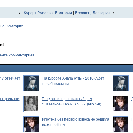
←
Курорт Русалка. Болгария
|
Боровец. Болгария
→
ена
,
болгария
м!
ента комментариев
17 отвечает
На курорте Анапа отдых 2016 будет
незабываемым.
Центральном
Продается одноэтажный дом
с.Заветное (Керчь, Аршинцево р-н)
Ипотека без первого взноса не решила
всех проблем