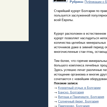
Рубрика:
Публикации о 
Старейший курорт Болгарии по прав
пользуется заслуженной популярнос
всей Европы.
Курорт расположен в естественном
курорт позволяет насладиться неп
количества целебных минеральных и
источников даже в зимний период 
многочисленные стаи птиц, остающи
Тем более, что горячие минеральны
большого комплекса лечебных проце
Здесь успешно лечат различные пат
истощение организма и многие друг
сочетаются с новейшим оборудован
Похожие записи:
→
Курортный отдых в Болгарии
→
Банско. Болгария
→
Витоша и Паничиште. Болгария
→
Солнечный берег. Болгария
→
Пампорово. Болгария