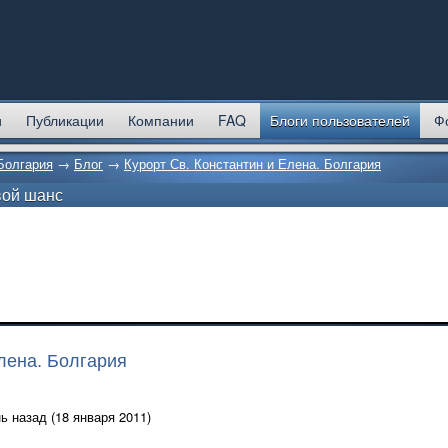
и
Публикации
Компании
FAQ
Блоги пользователей
Ф
Болгария
→
Блог
→
Курорт Св. Константин и Елена. Болгария
вой шанс
Елена. Болгария
ь назад (18 января 2011)