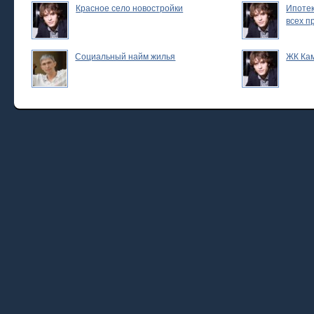
Красное село новостройки
Ипотек
всех п
Социальный найм жилья
ЖК Ка