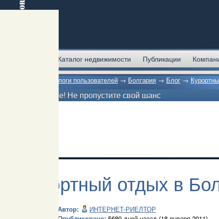
Главная
Каталог недвижимости
Публикации
Компан
Главная
→
Блоги пользователей
→
Болгария
→
Блог
→
Курортны
Внимание! Не пропустите свой шанс
Курортный отдых в Бо
Автор:
ИНТЕРНЕТ-РИЕЛТОР
Опубликовано:
5680 дней назад (18 января 2011)