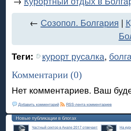
→
Курортный отдых в Болга
←
Созопол. Болгария
|
К
Бо
курорт русалка
,
болг
Теги:
Комментарии (0)
Нет комментариев. Ваш буд
Добавить комментарий
RSS-лента комментариев
Новые публикации в блогах
Частный сектор в Анапе 2017 отвечает
На кур