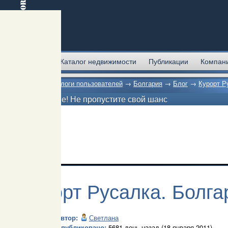
Главная
Каталог недвижимости
Публикации
Компан
Главная
→
Блоги пользователей
→
Болгария
→
Блог
→
Курорт Р
Внимание! Не пропустите свой шанс
Курорт Русалка. Болга
Автор:
Светлана
Опубликовано:
5681 день назад (18 января 2011)