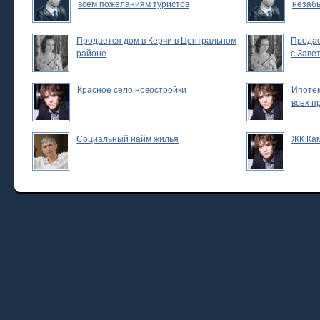
всем пожеланиям туристов
незаб
Продается дом в Керчи в Центральном
Продае
районе
с.Заве
Красное село новостройки
Ипотек
всех п
Социальный найм жилья
ЖК Ка