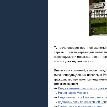
Тут речь следует вести об экономи
страны. То есть нерезидент инвести
необходимости отказываться от пре
при покупке недвижимости.
Вне всяких сомнений, второе гражда
либо непредвиденных проблем в Рос
гражданство при покупке недвижимо
Похожие записи:
→
Вид на жительство при покупке 
→
Новая карта Москвы
→
Недвижимость в Европе с перспе
→
недвижимость по сниженной цене
→
Самое дорогое здание в мире