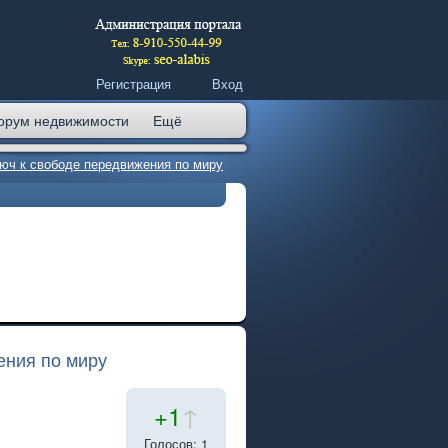
Регистрация
Вход
орум недвижимости
Ещё
люч к свободе передвижения по миру
ения по миру
+1
↑
Голосов: 1