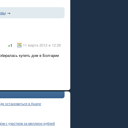
квы
→
11 марта 2012 в 12:26
+1
собиралась купить дом в Болгарии
Где остановиться в Анапе
Дом с участком за миллион рублей