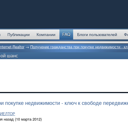
и
Публикации
Компании
FAQ
Блоги пользователей
Ф
Internet-Realtor
→
Получение гражданства при покупке недвижимости - к
вой шанс
и покупке недвижимости - ключ к свободе передвиж
РИЕЛТОР
я назад (10 марта 2012)