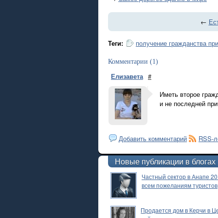
←
Ес
Теги:
получение гражданства пр
Комментарии (1)
Елизавета
#
Иметь второе гражд
и не последней при
Добавить комментарий
RSS-л
Новые публикации в блогах
Частный сектор в Анапе 20
всем пожеланиям туристов
Продается дом в Керчи в 