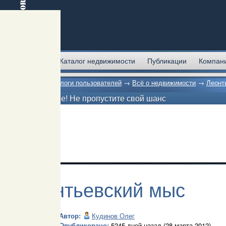
Главная
Каталог недвижимости
Публикации
Компан
Главная
→
Блоги пользователей
→
Всё о недвижимости
→
Леонт
Внимание! Не пропустите свой шанс
Леонтьевский мыс
Автор:
Кудинов Олег
Опубликовано:
5245 дней назад (28 марта 2012)