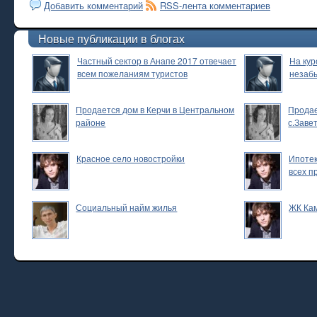
Добавить комментарий
RSS-лента комментариев
Новые публикации в блогах
Частный сектор в Анапе 2017 отвечает
На кур
всем пожеланиям туристов
незаб
Продается дом в Керчи в Центральном
Продае
районе
с.Заве
Красное село новостройки
Ипотек
всех п
Социальный найм жилья
ЖК Ка