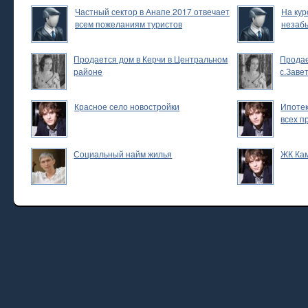
Частный сектор в Анапе 2017 отвечает
На кур
всем пожеланиям туристов
незаб
Продается дом в Керчи в Центральном
Продае
районе
с.Заве
Красное село новостройки
Ипотек
всех п
Социальный найм жилья
ЖК Ка