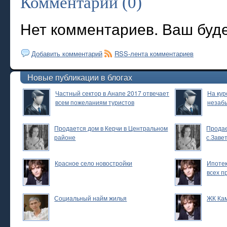
Комментарии (0)
Нет комментариев. Ваш буд
Добавить комментарий
RSS-лента комментариев
Новые публикации в блогах
Частный сектор в Анапе 2017 отвечает
На кур
всем пожеланиям туристов
незаб
Продается дом в Керчи в Центральном
Продае
районе
с.Заве
Красное село новостройки
Ипотек
всех п
Социальный найм жилья
ЖК Ка