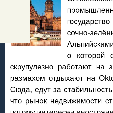
промышле
государств
сочно-зе
Альпийскими
о которой 
скрупулезно работают на 
размахом отдыхают на Okt
Сюда, едут за стабильност
что рынок недвижимости ст
потому интересен иностран