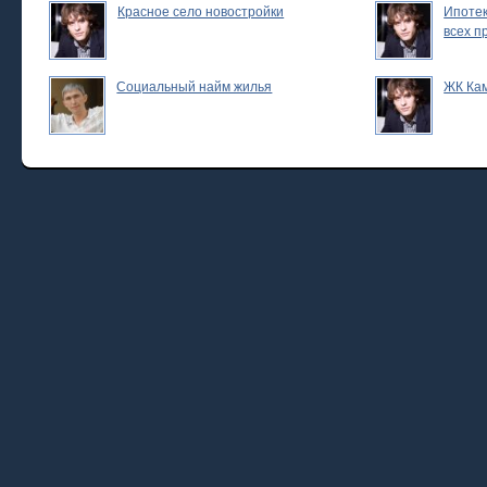
Красное село новостройки
Ипотек
всех п
Социальный найм жилья
ЖК Ка