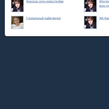
Красное село новостройки
Ипотек
всех п
Социальный найм жилья
ЖК Ка