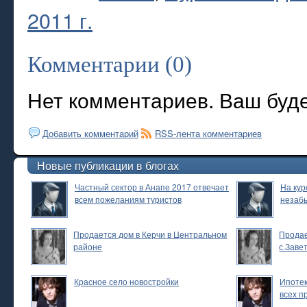
2011 г.
Комментарии (0)
Нет комментариев. Ваш буд
Добавить комментарий
RSS-лента комментариев
Новые публикации в блогах
Частный сектор в Анапе 2017 отвечает
На кур
всем пожеланиям туристов
незаб
Продается дом в Керчи в Центральном
Продае
районе
с.Заве
Красное село новостройки
Ипотек
всех п