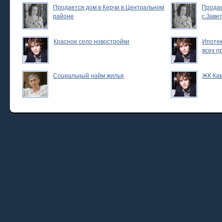
Продается дом в Керчи в Центральном
Продае
районе
с.Заве
Красное село новостройки
Ипотек
всех п
Социальный найм жилья
ЖК Ка