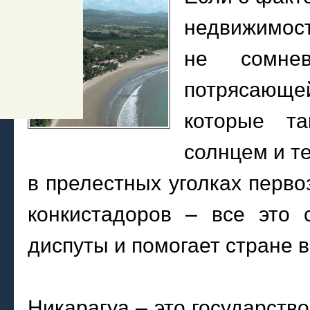
недвижимост
не сомнев
потрясающе
которые т
солнцем и т
в прелестных уголках перв
конкистадоров – все это 
диспуты и помогает стране в
Никарагуа – это государств