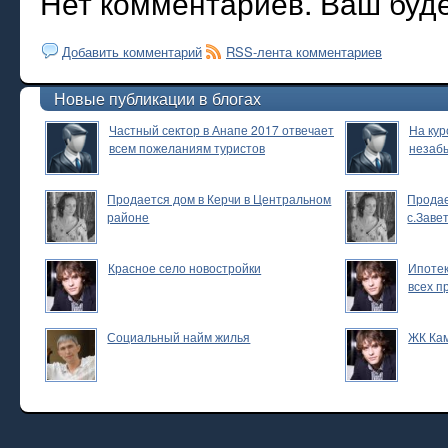
Нет комментариев. Ваш буд
Добавить комментарий
RSS-лента комментариев
Новые публикации в блогах
Частный сектор в Анапе 2017 отвечает
На кур
всем пожеланиям туристов
незаб
Продается дом в Керчи в Центральном
Продае
районе
с.Заве
Красное село новостройки
Ипотек
всех п
Социальный найм жилья
ЖК Ка