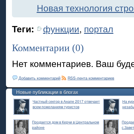
Новая технология стро
функции
,
портал
Теги:
Комментарии (0)
Нет комментариев. Ваш буд
Добавить комментарий
RSS-лента комментариев
Новые публикации в блогах
Частный сектор в Анапе 2017 отвечает
На кур
всем пожеланиям туристов
незаб
Продается дом в Керчи в Центральном
Продае
районе
с.Заве