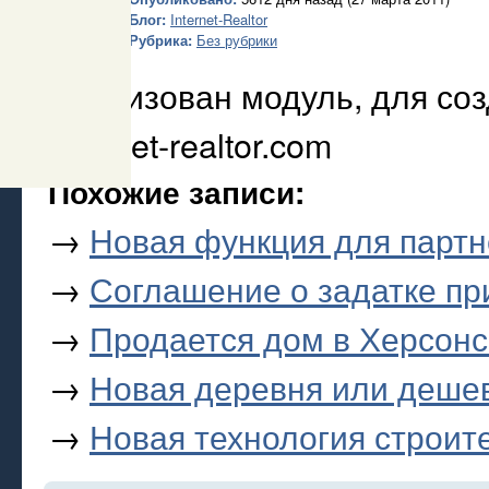
Блог:
Internet-Realtor
Рубрика:
Без рубрики
Реализован модуль, для соз
internet-realtor.com
Похожие записи:
→
Новая функция для партнё
→
Соглашение о задатке пр
→
Продается дом в Херсонс
→
Новая деревня или деше
→
Новая технология строит