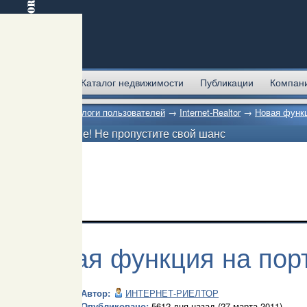
Главная
Каталог недвижимости
Публикации
Компан
Главная
→
Блоги пользователей
→
Internet-Realtor
→
Новая функц
Внимание! Не пропустите свой шанс
Новая функция на пор
Автор:
ИНТЕРНЕТ-РИЕЛТОР
Опубликовано:
5612 дня назад (27 марта 2011)