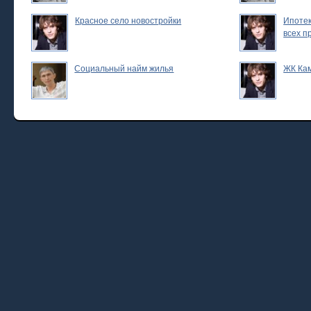
Красное село новостройки
Ипотек
всех п
Социальный найм жилья
ЖК Ка