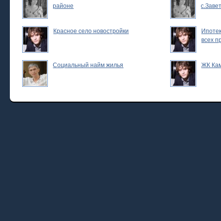
районе
с.Заве
Красное село новостройки
Ипотек
всех п
Социальный найм жилья
ЖК Ка