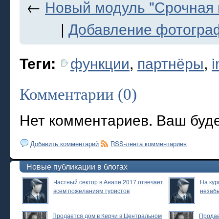
←
Новый модуль "Срочная 
|
Добавление фотограф
функции
,
партнёры
,
i
Теги:
Комментарии (0)
Нет комментариев. Ваш буд
Добавить комментарий
RSS-лента комментариев
Новые публикации в блогах
Частный сектор в Анапе 2017 отвечает
На кур
всем пожеланиям туристов
незаб
Продается дом в Керчи в Центральном
Продае