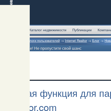
Главная
Каталог недвижимости
Публикации
Компан
Главная
→
Блоги пользователей
→
Internet Realtor
→
Блог
→
Нова
Внимание! Не пропустите свой шанс
Новая функция для пар
realtor.com