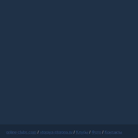
online-clubs.com
/
vtoraya-storona.ru
/
Клубы
/
Фото
/
Контакты