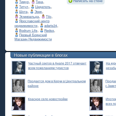
Написать на стене
Тимур
,
Тина
,
Титул
,
Цидатель
,
Шота
,
Эрик
,
Эсмиральда
,
Tilo
,
Ярославский центр
недвижимости
,
adaris24
,
Bodrum Life
,
Redsq
,
Первый Брянский
Магазин Недвижимости
Новые публикации в блогах
Частный сектор в Анапе 2017 отвечает
На кур
всем пожеланиям туристов
незаб
Продается дом в Керчи в Центральном
Продае
районе
с.Заве
Красное село новостройки
Ипотек
всех п