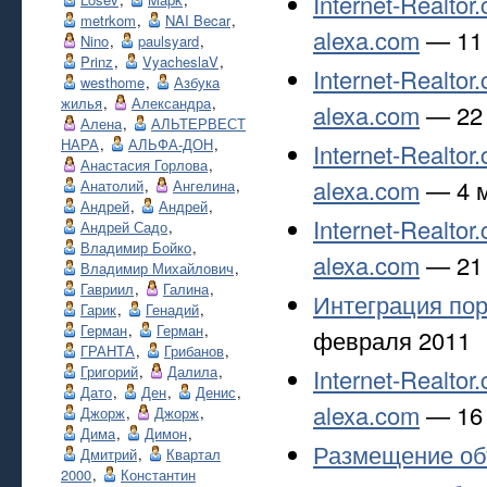
Internet-Realto
metrkom
,
NAI Becar
,
alexa.com
— 11 
Nino
,
paulsyard
,
Prinz
,
VyacheslaV
,
Internet-Realto
westhome
,
Азбука
жилья
,
Александра
,
alexa.com
— 22 
Алена
,
АЛЬТЕРВЕСТ
НАРА
,
АЛЬФА-ДОН
,
Internet-Realto
Анастасия Горлова
,
alexa.com
— 4 м
Анатолий
,
Ангелина
,
Андрей
,
Андрей
,
Internet-Realto
Андрей Садо
,
Владимир Бойко
,
alexa.com
— 21 
Владимир Михайлович
,
Гавриил
,
Галина
,
Интеграция пор
Гарик
,
Генадий
,
Герман
,
Герман
,
февраля 2011
ГРАНТА
,
Грибанов
,
Григорий
,
Далила
,
Internet-Realto
Дато
,
Ден
,
Денис
,
alexa.com
— 16 
Джорж
,
Джорж
,
Дима
,
Димон
,
Размещение об
Дмитрий
,
Квартал
2000
,
Константин