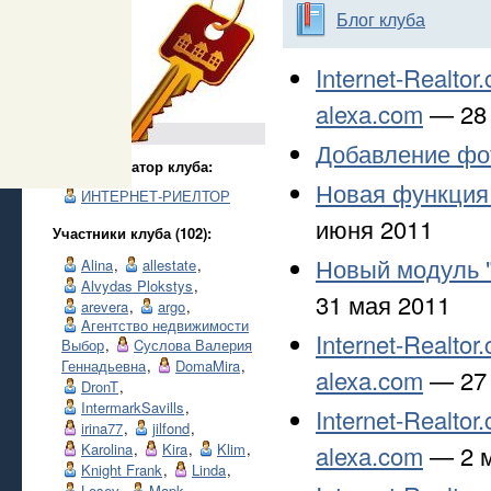
Блог клуба
Internet-Realto
alexa.com
— 28 
Добавление фот
Администратор клуба:
Новая функция д
ИНТЕРНЕТ-РИЕЛТОР
июня 2011
Участники клуба (102):
Новый модуль 
Alina
,
allestate
,
Alvydas Plokstys
,
31 мая 2011
arevera
,
argo
,
Aгентство недвижимости
Internet-Realto
Выбор
,
Cуслова Валерия
Геннадьевна
,
DomaMira
,
alexa.com
— 27 
DronT
,
IntermarkSavills
,
Internet-Realto
irina77
,
jilfond
,
Karolina
,
Kira
,
Klim
,
alexa.com
— 2 м
Knight Frank
,
Linda
,
Losev
,
Mapk
,