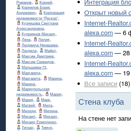
Интеграция бло
Романов
,
Корней
,
Корнилов Борис
Открыт новый с
Андреевич
,
Корпорация
недвижимости “Рескор”
,
Internet-Realto
Кузнецова Светлана
Александровна
,
alexa.com
— 6 ф
Куприянов Михаил
,
Лена
,
Лилия
,
Internet-Realto
Людмила Ненашева
,
Людмла
,
Майкл
,
alexa.com
— 28 
Максим Дмитриев
,
Internet-Realto
Максим Свиридов
,
Малышева-73
,
alexa.com
— 19 
Маргарита
,
Маргарита
,
Марина
,
Все записи
(18)
Марина
,
Мариупольская
недвижимость
,
Мария
,
Стена клуба
Мария
,
Марк
,
Матвей
,
Мила
,
Миледи
,
Милена
,
Михаил
,
Михаил
,
На стене нет зап
Михаил Ермоленко
,
Тигран
,
Тимур
,