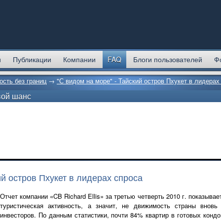
и
Публикации
Компании
FAQ
Блоги пользователей
Ф
сть без границ
→
"С видом на море" - Тайский остров Пхукет в лидерах
вой шанс
ий остров Пхукет в лидерах спроса
Отчет компании «CB Richard Ellis» за третью четверть 2010 г. показыва
туристическая активность, а значит, не движимость страны вновь
инвесторов. По данным статистики, почти 84% квартир в готовых конд