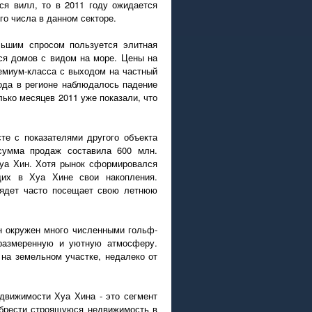
тся вилл, то в 2011 году ожидается
о числа в данном секторе.
льшим спросом пользуется элитная
тся домов с видом на море. Цены на
емиум-класса с выходом на частный
года в регионе наблюдалось падение
лько месяцев 2011 уже показали, что
те с показателями другого объекта
 сумма продаж составила 600 млн.
 Хуа Хин. Хотя рынок сформировался
щих в Хуа Хине свои накопления.
ьядет часто посещает свою летнюю
Он окружен много численными гольф-
 размеренную и уютную атмосферу.
на земельном участке, недалеко от
 движимости Хуа Хина - это сегмент
иобрести строящуюся недвижимость в