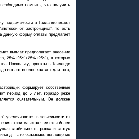
необходимо помнить, что получить
пку недвижимости в Таиланде может
ипотекой от застройщика”, то есть
са данную форму оплаты предлагает
рмат выплат предполагает внесение
имер, 25%+25%+25%+25%), в которых
тва. Поскольку, проекты в Таиланде
ода выплат вполне хватает для того,
застройщик формирует собственные
ют период до 5 лет, гораздо реже
вляется обязательным. Он должен
ка” увеличивается в зависимости от
шения строительства является более
ущая стабильность рынка и статус
аиланд – это осязаемое воплощение