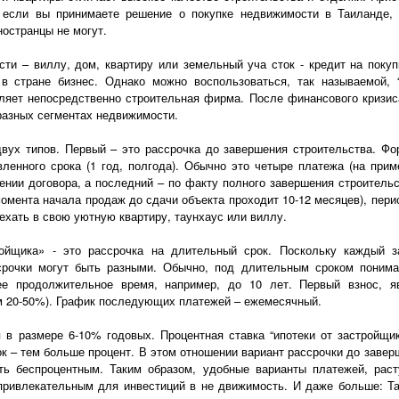
 если вы принимаете решение о покупке недвижимости в Таиланде, 
ностранцы не могут.
сти – виллу, дом, квартиру или земельный уча сток - кредит на поку
 стране бизнес. Однако можно воспользоваться, так называемой, “
вляет непосредственно строительная фирма. После финансового кризи
разных сегментах недвижимости.
двух типов. Первый – это рассрочка до завершения строительства. Фо
вленного срока (1 год, полгода). Обычно это четыре платежа (на пр
нии договора, а последний – по факту полного завершения строительс
омента начала продаж до сдачи объекта проходит 10-12 месяцев), пери
ехать в свою уютную квартиру, таунхаус или виллу.
ройщика» - это рассрочка на длительный срок. Поскольку каждый 
срочки могут быть разными. Обычно, под длительным сроком понима
ее продолжительное время, например, до 10 лет. Первый взнос, я
м 20-50%). График последующих платежей – ежемесячный.
 в размере 6-10% годовых. Процентная ставка “ипотеки от застройщи
ок – тем больше процент. В этом отношении вариант рассрочки до завер
ть беспроцентным. Таким образом, удобные варианты платежей, раст
привлекательным для инвестиций в не движимость. И даже больше: Т