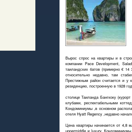
Вырос спрос на квартиры и в стро
компании Pace Development, Sala
таиландских батов (примерно € 14 
относительно недавно, там стаб
Престижным район считается и у 
резиденцию, построенную в 1928 год
столице Таиланда Бангкоку (курорт
клубами, респектабельными котте
Кондоминиумы ,в основном распола
отеля Hyatt Regency ,недавно начал
Цена квартиры начинается от 4,8 м
uppermiddle и luxury. Кондоминиум