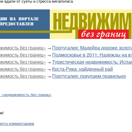
и вдали от суеты и стресса мегаполиса.
имость без границ»
Португалия: Мадейра дороже золот
→
имость без границ»
Подмосковье в 2011: Надежды на в
→
имость без границ»
Туристическая недвижимость: Испа
→
имость без границ»
Коста-Рика: найденный рай
→
имость без границ»
Португалия: покупаем правильно
→
 «недвижимость без границ»
м!
ента комментариев