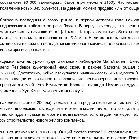
составляет 90 000 таиландских батов (при мерно € 2150). Что касае
появление новых 343 объектов. На данный момент продано 77% от общег
Согласно последним обзорам рынка, в первой четверти года наибо
недвижимость тайского острова Пхукет. В первую очередь, это касае
элитные виллы начинаются от $ 1 млн. Четырехкомнатные объекты пр
пляж, как правило, оцениваются от $ 3 млн. Если за последние два 
активности в связи с последствиями мирового кризиса, то первые наско
инвесторы возвращаются.
ящемся архитектурном чуде Бангкока - небоскребе MahaNakhon. Вмес
daeng Residence (28-этажный небо скреб в районе Sathorn), общая
325 000). Достаточно, бойко раскупается недвижимость и на курорте
ильно ощущается активность европейских пенсионеров, инвестирую
коренных жителей. Его Величество Король Таиланда Пхумипон Адул
у именно в Хуа Хине. Близость к монарху и
 находится всего в 200 км), делают этот город спокойным и чистым. 
джными поселками, таунхауcами и комплексами вилл, что соз дает
гаются вдоль пляжа или же на возвышенностях с видом на море. Так 
ось строительство нового жилого комплекса.
лн. бат (примерно € 113 650). Общий состав готовой и строящейся не
ы и квартиры отличает высокое качество строительства и отделки. Пр