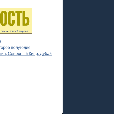
а
торое полугодие
ния, Северный Кипр, Дубай