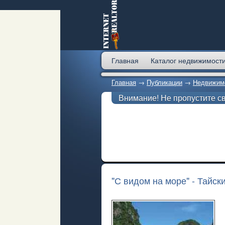
Главная
Каталог недвижимост
Главная
→
Публикации
→
Недвижимо
Внимание! Не пропустите с
"С видом на море" - Тайск