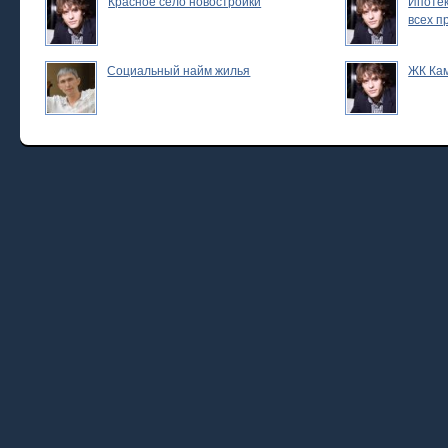
Красное село новостройки
Ипотек
всех п
Социальный найм жилья
ЖК Ка