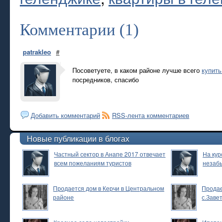
Комментарии (1)
patrakleo
#
Посоветуете, в каком районе лучше всего
купить
посредников, спасибо
Добавить комментарий
RSS-лента комментариев
Новые публикации в блогах
Частный сектор в Анапе 2017 отвечает
На кур
всем пожеланиям туристов
незаб
Продается дом в Керчи в Центральном
Продае
районе
с.Заве