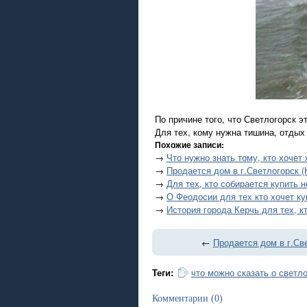
По причине того, что Светлогорск э
Для тех, кому нужна тишина, отдых 
Похожие записи:
→
Что нужно знать тому, кто хоче
→
Продается дом в г.Светлогорск (
→
Для тех, кто собирается купить 
→
О Феодосии для тех кто хочет к
→
История города Керчь для тех, к
←
Продается дом в г.Св
Теги:
что можно сказать о светл
Комментарии (0)