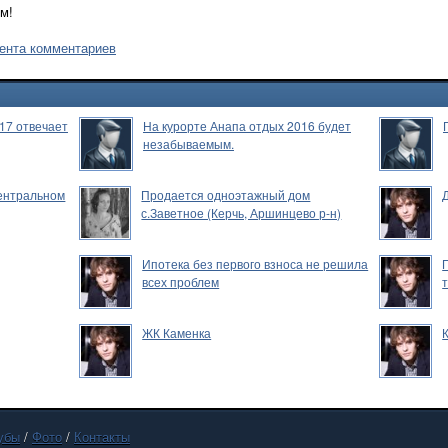
м!
ента комментариев
17 отвечает
На курорте Анапа отдых 2016 будет
незабываемым.
Центральном
Продается одноэтажный дом
с.Заветное (Керчь, Аршинцево р-н)
Ипотека без первого взноса не решила
всех проблем
ЖК Каменка
убы
/
Фото
/
Контакты