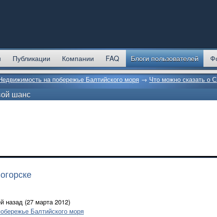
и
Публикации
Компании
FAQ
Блоги пользователей
Ф
Недвижимость на побережье Балтийского моря
→
Что можно сказать о С
вой шанс
логорске
й назад (27 марта 2012)
обережье Балтийского моря