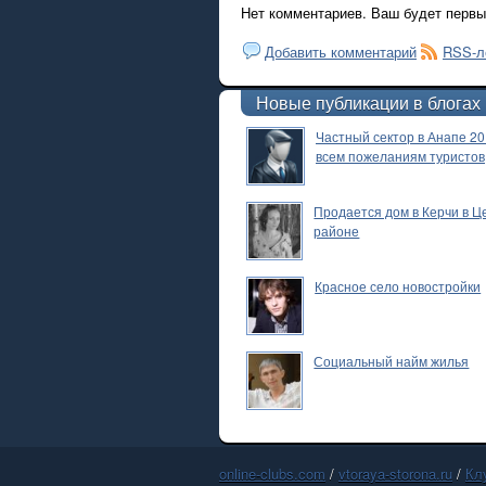
Нет комментариев. Ваш будет первы
Добавить комментарий
RSS-л
Новые публикации в блогах
Частный сектор в Анапе 20
всем пожеланиям туристов
Продается дом в Керчи в 
районе
Красное село новостройки
Социальный найм жилья
online-clubs.com
/
vtoraya-storona.ru
/
Кл