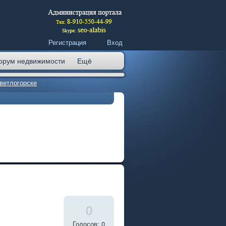
Регистрация
Вход
орум недвижимости
Ещё
ветлогорске
0
Голосов: 0