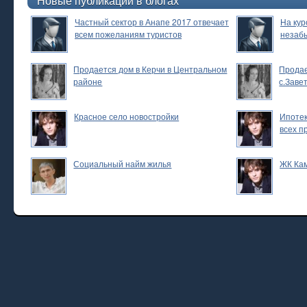
Новые публикации в блогах
Частный сектор в Анапе 2017 отвечает
На кур
всем пожеланиям туристов
незаб
Продается дом в Керчи в Центральном
Продае
районе
с.Заве
Красное село новостройки
Ипотек
всех п
Социальный найм жилья
ЖК Ка