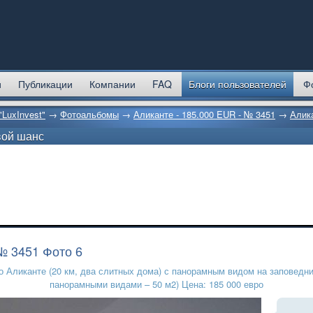
и
Публикации
Компании
FAQ
Блоги пользователей
Ф
LuxInvest"
→
Фотоальбомы
→
Аликанте - 185.000 EUR - № 3451
→
Алика
вой шанс
 № 3451 Фото 6
 Аликанте (20 км, два слитных дома) с панорамным видом на заповедни
панорамными видами – 50 м2) Цена: 185 000 евро