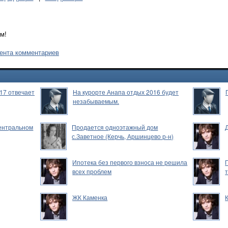
м!
ента комментариев
17 отвечает
На курорте Анапа отдых 2016 будет
незабываемым.
Центральном
Продается одноэтажный дом
с.Заветное (Керчь, Аршинцево р-н)
Ипотека без первого взноса не решила
всех проблем
ЖК Каменка