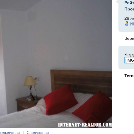
Рей
Про
26 я
И
Верн
Код д
Теги
редыдущая
|
Следующая
→