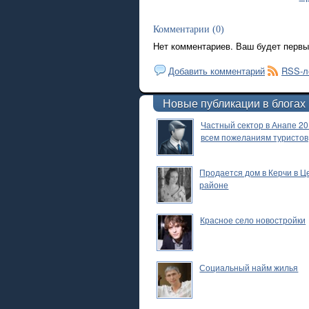
Комментарии (0)
Нет комментариев. Ваш будет первы
Добавить комментарий
RSS-л
Новые публикации в блогах
Частный сектор в Анапе 20
всем пожеланиям туристов
Продается дом в Керчи в 
районе
Красное село новостройки
Социальный найм жилья