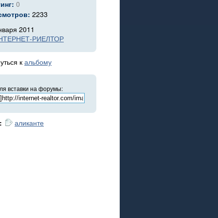
тинг:
0
смотров:
2233
нваря 2011
НТЕРНЕТ-РИЕЛТОР
уться к
альбому
ля вставки на форумы:
:
аликанте