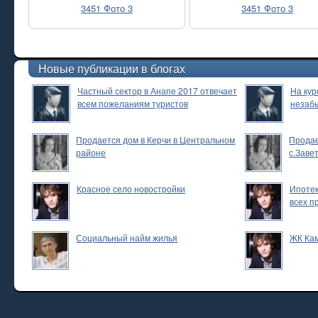
3451 Фото 3
3451 Фото 3
Новые публикации в блогах
Частный сектор в Анапе 2017 отвечает
На кур
всем пожеланиям туристов
незаб
Продается дом в Керчи в Центральном
Продае
районе
с.Заве
Красное село новостройки
Ипотек
всех п
Социальный найм жилья
ЖК Ка