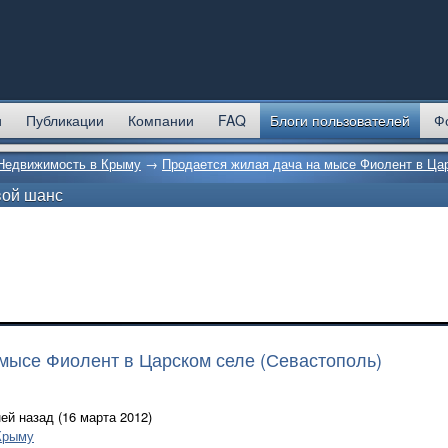
и
Публикации
Компании
FAQ
Блоги пользователей
Ф
Недвижимость в Крыму
→
Продается жилая дача на мысе Фиолент в Цар
вой шанс
мысе Фиолент в Царском селе (Севастополь)
ей назад (16 марта 2012)
Крыму