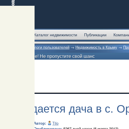
Главная
Каталог недвижимости
Публикации
Компан
Главная
→
Блоги пользователей
→
Недвижимость в Крыму
→
Пр
Внимание! Не пропустите свой шанс
Продается дача в с. О
Автор:
Tilo
Опубликовано:
5267 дней назад (6 марта 2012)