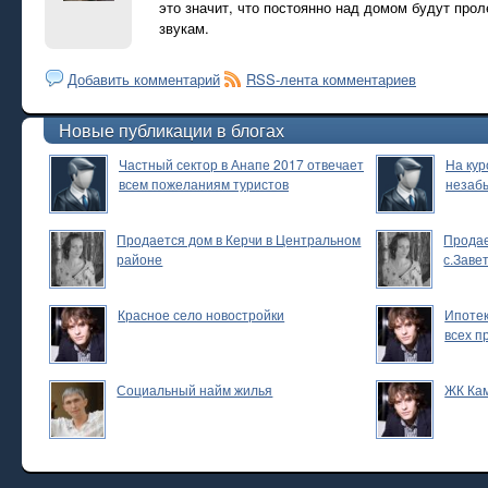
это значит, что постоянно над домом будут про
звукам.
Добавить комментарий
RSS-лента комментариев
Новые публикации в блогах
Частный сектор в Анапе 2017 отвечает
На кур
всем пожеланиям туристов
незаб
Продается дом в Керчи в Центральном
Продае
районе
с.Заве
Красное село новостройки
Ипотек
всех п
Социальный найм жилья
ЖК Ка