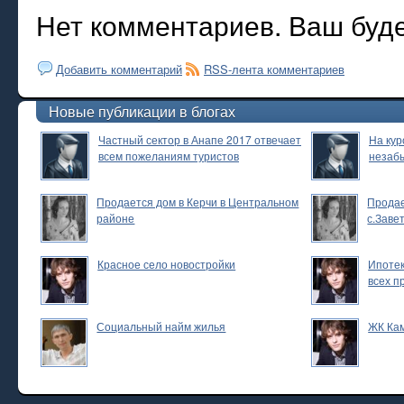
Нет комментариев. Ваш буд
Добавить комментарий
RSS-лента комментариев
Новые публикации в блогах
Частный сектор в Анапе 2017 отвечает
На кур
всем пожеланиям туристов
незаб
Продается дом в Керчи в Центральном
Продае
районе
с.Заве
Красное село новостройки
Ипотек
всех п
Социальный найм жилья
ЖК Ка