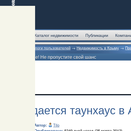
Главная
Каталог недвижимости
Публикации
Компан
Главная
→
Блоги пользователей
→
Недвижимость в Крыму
→
Пр
Внимание! Не пропустите свой шанс
Продается таунхаус в
Автор:
Tilo
Опубликовано:
5249 дней назад (25 марта 2012)