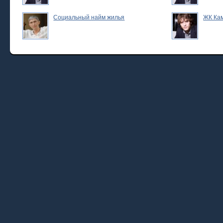
Социальный найм жилья
ЖК Ка