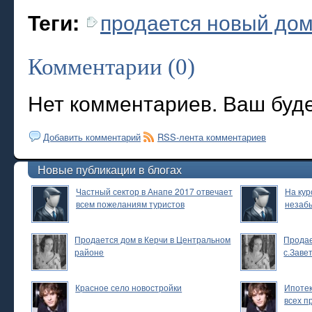
продается новый дом
Теги:
Комментарии (0)
Нет комментариев. Ваш буд
Добавить комментарий
RSS-лента комментариев
Новые публикации в блогах
Частный сектор в Анапе 2017 отвечает
На кур
всем пожеланиям туристов
незаб
Продается дом в Керчи в Центральном
Продае
районе
с.Заве
Красное село новостройки
Ипотек
всех п