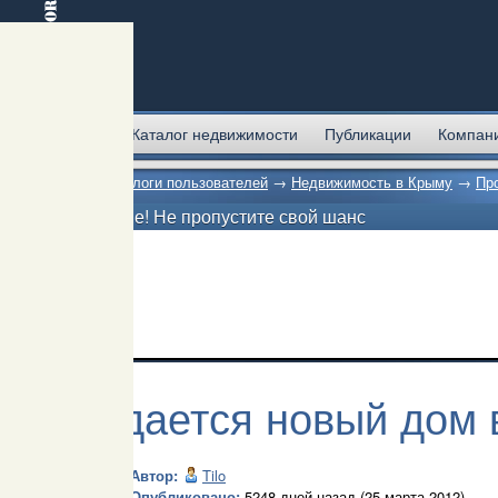
Главная
Каталог недвижимости
Публикации
Компан
Главная
→
Блоги пользователей
→
Недвижимость в Крыму
→
Пр
Внимание! Не пропустите свой шанс
Продается новый дом 
Автор:
Tilo
Опубликовано:
5248 дней назад (25 марта 2012)