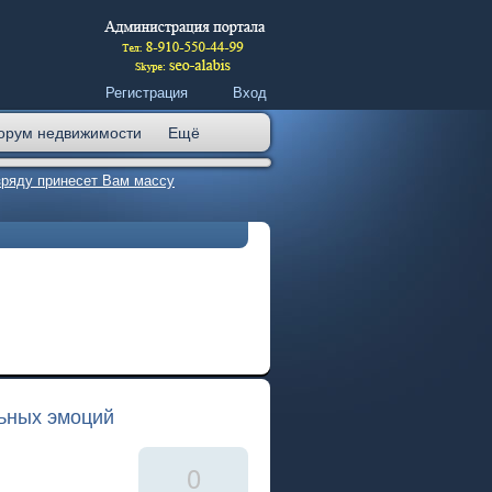
Регистрация
Вход
орум недвижимости
Ещё
зряду принесет Вам массу
ьных эмоций
0