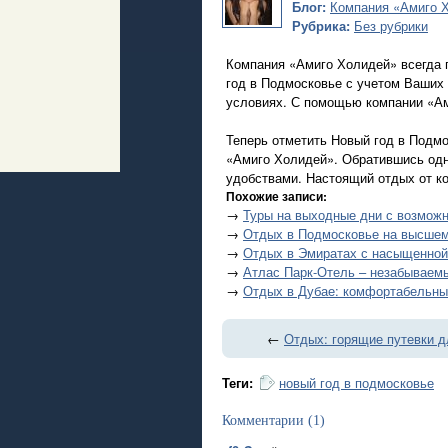
Блог:
Компания «Амиго 
Рубрика:
Без рубрики
Компания «Амиго Холидей» всегда 
год в Подмосковье с учетом Ваших
условиях. С помощью компании «Ам
Теперь отметить Новый год в Подмо
«Амиго Холидей». Обратившись одн
удобствами. Настоящий отдых от к
Похожие записи:
→
Туры на выходные дни с возможн
→
Отдых в Подмосковье на высшем
→
Отдых в Эмиратах с насыщенной
→
Атлас Парк-Отель – незабываем
→
Отдых в Дубае: комфортабельны
←
Отдых: горящие путевки д
Теги:
новый год в подмосковье
Комментарии (1)