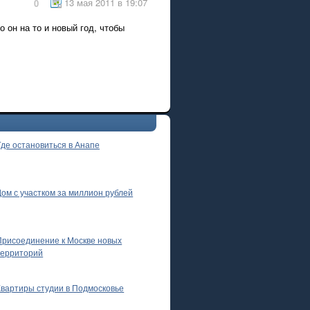
13 мая 2011 в 19:07
0
о он на то и новый год, чтобы
Где остановиться в Анапе
Дом с участком за миллион рублей
Присоединение к Москве новых
территорий
Квартиры студии в Подмосковье