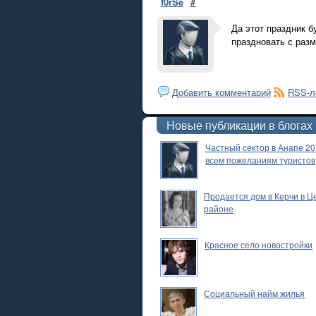
f0rSe
#
Да этот праздник б
праздновать с раз
Добавить комментарий
RSS-л
Новые публикации в блогах
Частный сектор в Анапе 20
всем пожеланиям туристов
Продается дом в Керчи в 
районе
Красное село новостройки
Социальный найм жилья