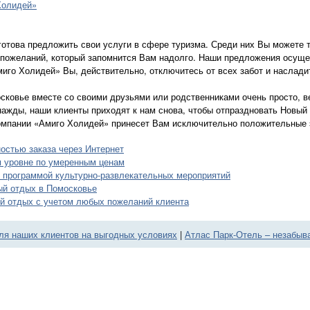
Холидей»
готова предложить свои услуги в сфере туризма. Среди них Вы можете
 пожеланий, который запомнится Вам надолго. Наши предложения осущ
иго Холидей» Вы, действительно, отключитесь от всех забот и наслад
сковье вместе со своими друзьями или родственниками очень просто, в
ажды, наши клиенты приходят к нам снова, чтобы отпраздновать Новый 
омпании «Амиго Холидей» принесет Вам исключительно положительные э
остью заказа через Интернет
 уровне по умеренным ценам
 программой культурно-развлекательных мероприятий
ый отдых в Помосковье
й отдых с учетом любых пожеланий клиента
ля наших клиентов на выгодных условиях
|
Атлас Парк-Отель – незабыв