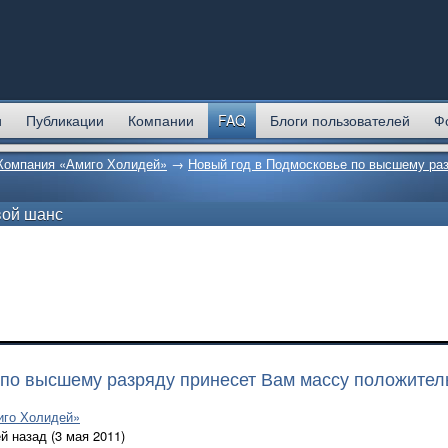
и
Публикации
Компании
FAQ
Блоги пользователей
Ф
Компания «Амиго Холидей»
→
Новый год в Подмосковье по высшему ра
вой шанс
 по высшему разряду принесет Вам массу положител
иго Холидей»
й назад (3 мая 2011)