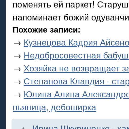
поменять ей паркет! Старушк
напоминает божий одуванчик
Похожие записи:
→
Кузнецова Кадрия Айсено
→
Недобросовестная бабуш
→
Хозяйка не возвращает з
→
Степанова Клавдия - ст
→
Юлина Алина Александров
пьяница, дебоширка
←
Ирина Шкуриненко - ха