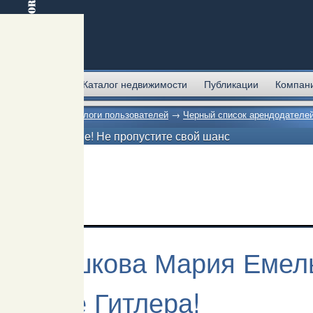
Главная
Каталог недвижимости
Публикации
Компан
Главная
→
Блоги пользователей
→
Черный список арендодателе
Внимание! Не пропустите свой шанс
Гришкова Мария Емель
хуже Гитлера!