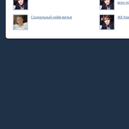
всех п
Социальный найм жилья
ЖК Ка