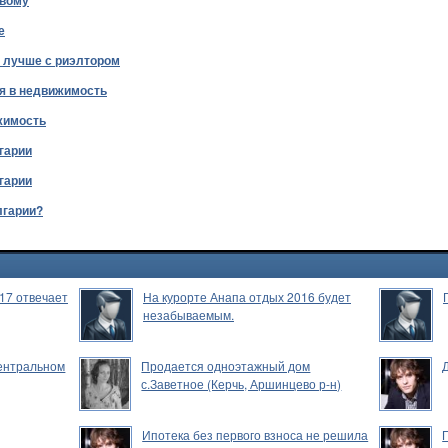
овому
е
 лучше с риэлтором
я в недвижимость
жимость
гарии
гарии
лгарии?
17 отвечает
На курорте Анапа отдых 2016 будет
незабываемым.
Центральном
Продается одноэтажный дом
с.Заветное (Керчь, Аршинцево р-н)
Ипотека без первого взноса не решила