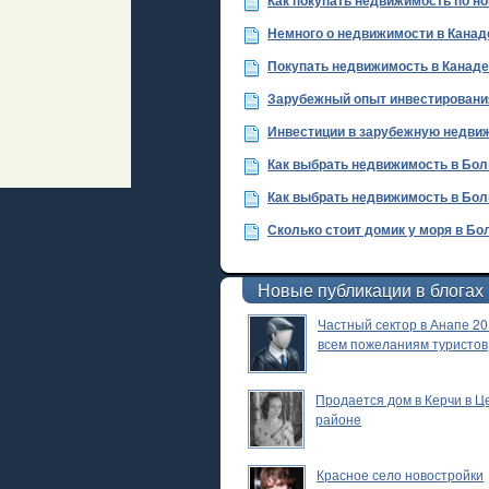
Как покупать недвижимость по н
Немного о недвижимости в Канад
Покупать недвижимость в Канаде
Зарубежный опыт инвестировани
Инвестиции в зарубежную недви
Как выбрать недвижимость в Бол
Как выбрать недвижимость в Бол
Сколько стоит домик у моря в Бо
Новые публикации в блогах
Частный сектор в Анапе 20
всем пожеланиям туристов
Продается дом в Керчи в 
районе
Красное село новостройки