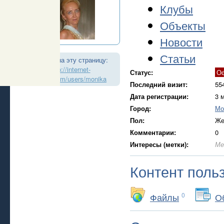
Клубы
Объекты
Новости
Статьи
Ссылка на эту страницу:
http://internet-
Статус:
О
realtor.com/users/monika
Последний визит:
55
Дата регистрации:
3 
Город:
Мо
Пол:
Же
Комментарии:
0
Интересы (метки):
Ме
Контент поль
Файлы
0
О