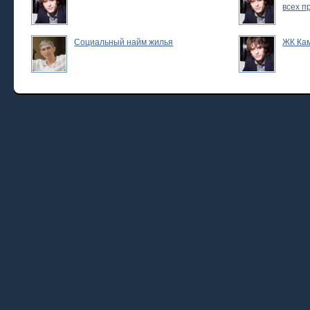
всех п
Социальный найм жилья
ЖК Ка