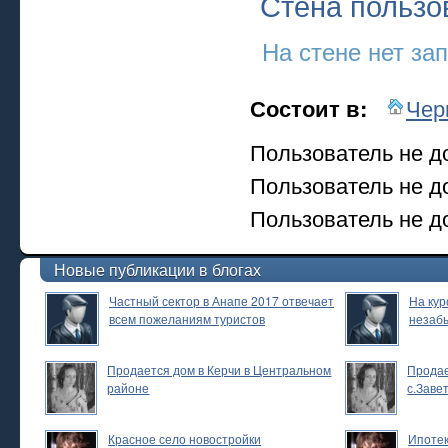
Стена пользо
На стене нет за
Чер
Состоит в:
Пользователь не д
Пользователь не д
Пользователь не до
Новые публикации в блогах
Частный сектор в Анапе 2017 отвечает
На кур
всем пожеланиям туристов
незаб
Продается дом в Керчи в Центральном
Продае
районе
с.Заве
Красное село новостройки
Ипотек