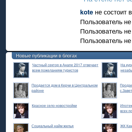
не состоит в
kote
Пользователь не
Пользователь не
Пользователь не 
Новые публикации в блогах
Частный сектор в Анапе 2017 отвечает
На кур
всем пожеланиям туристов
незаб
Продается дом в Керчи в Центральном
Продае
районе
с.Заве
Красное село новостройки
Ипотек
всех п
Социальный найм жилья
ЖК Ка