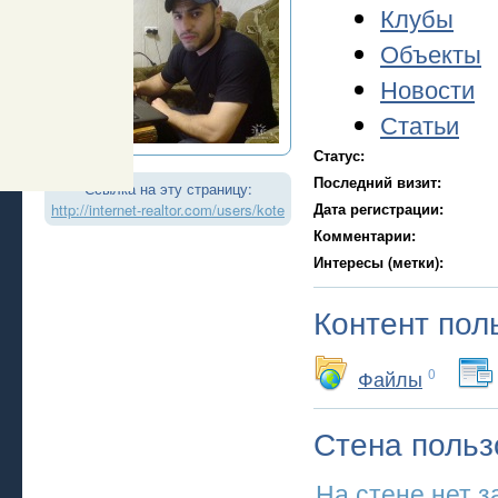
Клубы
Объекты
Новости
Статьи
Статус:
Последний визит:
Ссылка на эту страницу:
Дата регистрации:
http://internet-realtor.com/users/kote
Комментарии:
Интересы (метки):
Контент пол
Файлы
0
Стена польз
На стене нет з