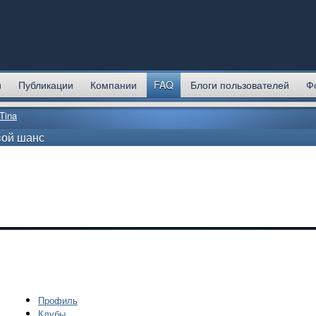
и
Публикации
Компании
FAQ
Блоги пользователей
Ф
Tina
вой шанс
Профиль
Клубы