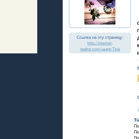
Ссылка на эту страницу:
http://internet-
realtor.com/users/Tina
Ti
По
По
По