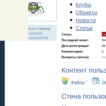
Клубы
Объекты
Новости
Статьи
Ссылка на эту страницу:
http://internet-
Статус:
О
realtor.com/users/Igra
Последний визит:
55
Дата регистрации:
28
Комментарии:
0
Интересы (метки):
Ме
Контент поль
Файлы
0
О
Стена пользо