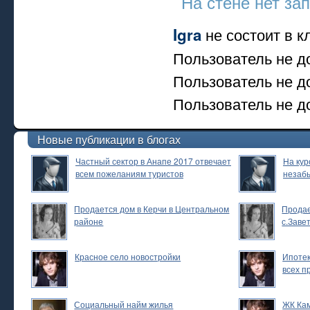
На стене нет за
не состоит в к
Igra
Пользователь не д
Пользователь не д
Пользователь не до
Новые публикации в блогах
Частный сектор в Анапе 2017 отвечает
На кур
всем пожеланиям туристов
незаб
Продается дом в Керчи в Центральном
Продае
районе
с.Заве
Красное село новостройки
Ипотек
всех п
Социальный найм жилья
ЖК Ка