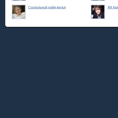
Социальный найм жилья
ЖК Ка