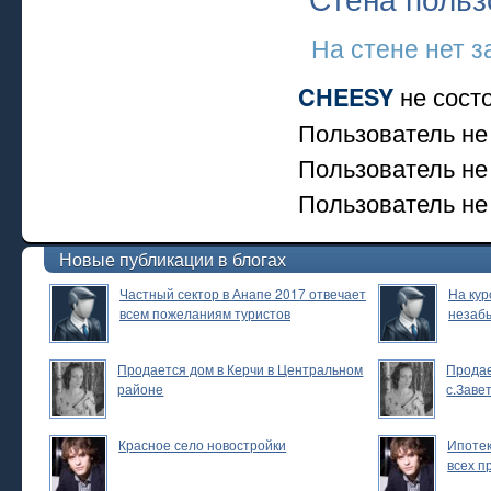
На стене нет з
не состо
CHEESY
Пользователь не
Пользователь не
Пользователь не 
Новые публикации в блогах
Частный сектор в Анапе 2017 отвечает
На кур
всем пожеланиям туристов
незаб
Продается дом в Керчи в Центральном
Продае
районе
с.Заве
Красное село новостройки
Ипотек
всех п