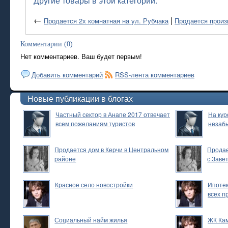
Другие товары в этой категории:
←
|
Продается 2х комнатная на ул. Рубчака
Продается произ
Комментарии (0)
Нет комментариев. Ваш будет первым!
Добавить комментарий
RSS-лента комментариев
Новые публикации в блогах
Частный сектор в Анапе 2017 отвечает
На кур
всем пожеланиям туристов
незаб
Продается дом в Керчи в Центральном
Продае
районе
с.Заве
Красное село новостройки
Ипотек
всех п
Социальный найм жилья
ЖК Ка