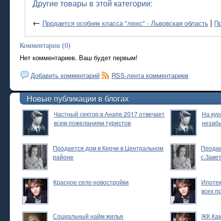
Другие товары в этой категории:
←
|
Продается особняк класса "люкс" - Львовская область
Пр
Комментарии (0)
Нет комментариев. Ваш будет первым!
Добавить комментарий
RSS-лента комментариев
Новые публикации в блогах
Частный сектор в Анапе 2017 отвечает
На кур
всем пожеланиям туристов
незаб
Продается дом в Керчи в Центральном
Продае
районе
с.Заве
Красное село новостройки
Ипотек
всех п
Социальный найм жилья
ЖК Ка