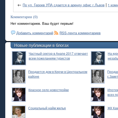
←
|
По ул. Героев УПА сдается в аренду офис г.Львов
1 комн
Комментарии (0)
Нет комментариев. Ваш будет первым!
Добавить комментарий
RSS-лента комментариев
Новые публикации в блогах
Частный сектор в Анапе 2017 отвечает
На кур
всем пожеланиям туристов
незаб
Продается дом в Керчи в Центральном
Продае
районе
с.Заве
Красное село новостройки
Ипотек
всех п
Социальный найм жилья
ЖК Ка