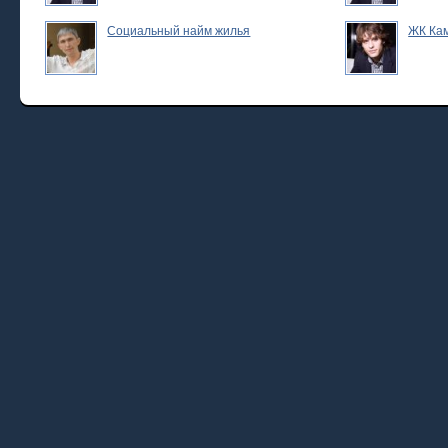
Социальный найм жилья
ЖК Ка