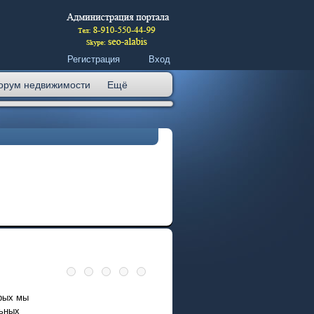
Регистрация
Вход
орум недвижимости
Ещё
орых мы
льных