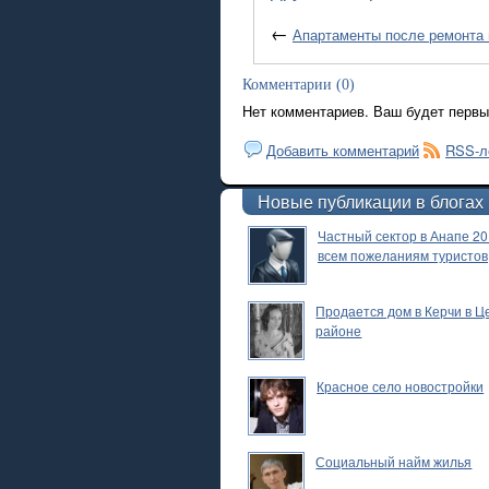
←
Апартаменты после ремонта 
Комментарии (0)
Нет комментариев. Ваш будет первы
Добавить комментарий
RSS-л
Новые публикации в блогах
Частный сектор в Анапе 20
всем пожеланиям туристов
Продается дом в Керчи в 
районе
Красное село новостройки
Социальный найм жилья