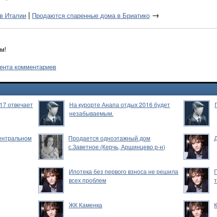
|
→
в Италии
Продаются спаренные дома в Бриатико
м!
ента комментариев
17 отвечает
На курорте Анапа отдых 2016 будет
незабываемым.
Центральном
Продается одноэтажный дом
с.Заветное (Керчь, Аршинцево р-н)
Ипотека без первого взноса не решила
всех проблем
ЖК Каменка