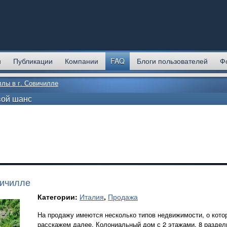
и
Публикации
Компании
FAQ
Блоги пользователей
Ф
лы в г. Совичилле
вой шанс
вичилле
Категории:
Италия
,
Продажа
На продажу имеются несколько типов недвижимости, о кот
расскажем далее. Колониальный дом с 2 этажами, 8 разде