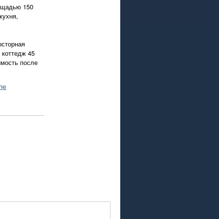
лощадью 150
кухня,
осторная
 коттедж 45
имость после
ле