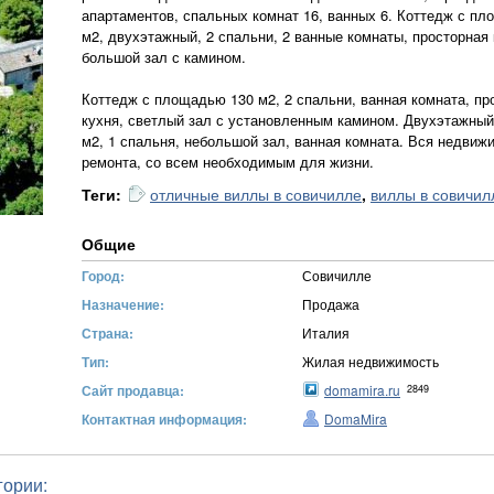
апартаментов, спальных комнат 16, ванных 6. Коттедж с п
м2, двухэтажный, 2 спальни, 2 ванные комнаты, просторная 
большой зал с камином.
Коттедж с площадью 130 м2, 2 спальни, ванная комната, пр
кухня, светлый зал с установленным камином. Двухэтажный
м2, 1 спальня, небольшой зал, ванная комната. Вся недвиж
ремонта, со всем необходимым для жизни.
Теги:
отличные виллы в совичилле
,
виллы в совичил
Общие
Город:
Совичилле
Назначение:
Продажа
Страна:
Италия
Тип:
Жилая недвижимость
Сайт продавца:
domamira.ru
2849
Контактная информация:
DomaMira
гории: