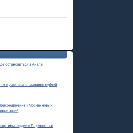
Где остановиться в Анапе
Дом с участком за миллион рублей
Присоединение к Москве новых
территорий
Квартиры студии в Подмосковье